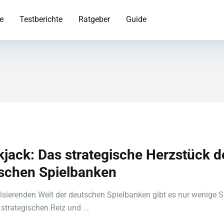
te
Testberichte
Ratgeber
Guide
kjack: Das strategische Herzstück d
schen Spielbanken
ulsierenden Welt der deutschen Spielbanken gibt es nur wenige Sp
 strategischen Reiz und ...