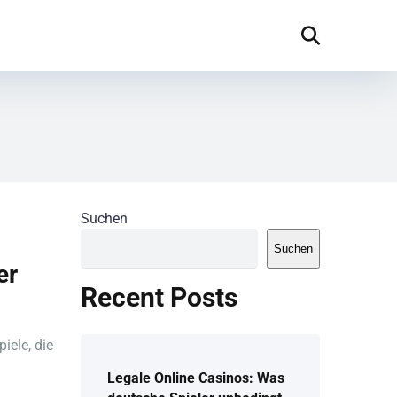
Suchen
Suchen
er
Recent Posts
iele, die
Legale Online Casinos: Was