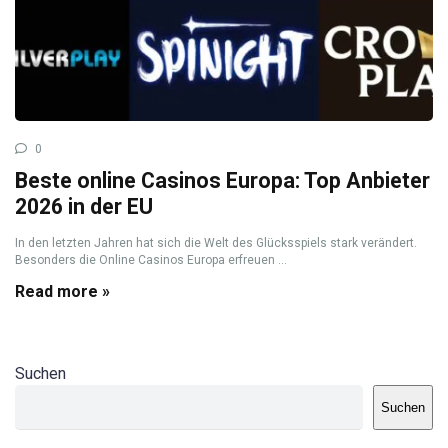
0
Beste online Casinos Europa: Top Anbieter
2026 in der EU
In den letzten Jahren hat sich die Welt des Glücksspiels stark verändert.
Besonders die Online Casinos Europa erfreuen ...
Read more »
Suchen
Suchen