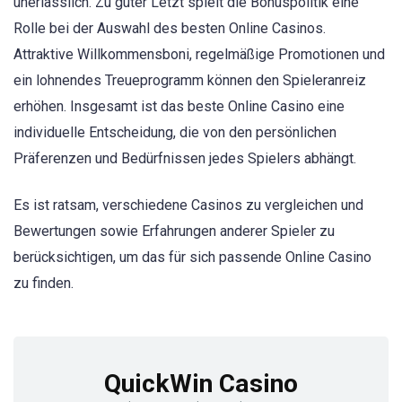
unerlässlich. Zu guter Letzt spielt die Bonuspolitik eine
Rolle bei der Auswahl des besten Online Casinos.
Attraktive Willkommensboni, regelmäßige Promotionen und
ein lohnendes Treueprogramm können den Spieleranreiz
erhöhen. Insgesamt ist das beste Online Casino eine
individuelle Entscheidung, die von den persönlichen
Präferenzen und Bedürfnissen jedes Spielers abhängt.
Es ist ratsam, verschiedene Casinos zu vergleichen und
Bewertungen sowie Erfahrungen anderer Spieler zu
berücksichtigen, um das für sich passende Online Casino
zu finden.
QuickWin Casino