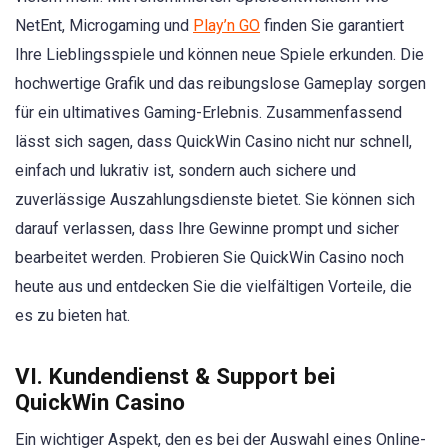
NetEnt, Microgaming und
Play’n GO
finden Sie garantiert
Ihre Lieblingsspiele und können neue Spiele erkunden. Die
hochwertige Grafik und das reibungslose Gameplay sorgen
für ein ultimatives Gaming-Erlebnis. Zusammenfassend
lässt sich sagen, dass QuickWin Casino nicht nur schnell,
einfach und lukrativ ist, sondern auch sichere und
zuverlässige Auszahlungsdienste bietet. Sie können sich
darauf verlassen, dass Ihre Gewinne prompt und sicher
bearbeitet werden. Probieren Sie QuickWin Casino noch
heute aus und entdecken Sie die vielfältigen Vorteile, die
es zu bieten hat.
VI. Kundendienst & Support bei
QuickWin Casino
Ein wichtiger Aspekt, den es bei der Auswahl eines Online-