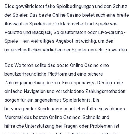
Dies gewährleistet faire Spielbedingungen und den Schutz
der Spieler. Das beste Online Casino bietet auch eine breite
Auswahl an Spielen an. Ob klassische Tischspiele wie
Roulette und Blackjack, Spielautomaten oder Live-Casino-
Spiele – ein vielfältiges Angebot ist wichtig, um den
unterschiedlichen Vorlieben der Spieler gerecht zu werden.
Des Weiteren sollte das beste Online Casino eine
benutzerfreundliche Plattform und eine sichere
Zahlungsumgebung bieten. Ein responsives Design, eine
einfache Navigation und verschiedene Zahlungsmethoden
sorgen für ein angenehmes Spielerlebnis. Ein
hervorragender Kundenservice ist ebenfalls ein wichtiges
Merkmal des besten Online Casinos. Schnelle und
hilfreiche Unterstützung bei Fragen oder Problemen ist