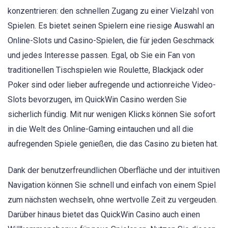
konzentrieren: den schnellen Zugang zu einer Vielzahl von
Spielen. Es bietet seinen Spielern eine riesige Auswahl an
Online-Slots und Casino-Spielen, die für jeden Geschmack
und jedes Interesse passen. Egal, ob Sie ein Fan von
traditionellen Tischspielen wie Roulette, Blackjack oder
Poker sind oder lieber aufregende und actionreiche Video-
Slots bevorzugen, im QuickWin Casino werden Sie
sicherlich fündig. Mit nur wenigen Klicks können Sie sofort
in die Welt des Online-Gaming eintauchen und all die
aufregenden Spiele genießen, die das Casino zu bieten hat.
Dank der benutzerfreundlichen Oberfläche und der intuitiven
Navigation können Sie schnell und einfach von einem Spiel
zum nächsten wechseln, ohne wertvolle Zeit zu vergeuden.
Darüber hinaus bietet das QuickWin Casino auch einen