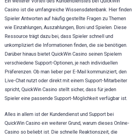
Ein weiterer Vorteil des Kundendienstes bei QuickWin
Casino ist die umfangreiche Wissensdatenbank. Hier finden
Spieler Antworten auf häufig gestellte Fragen zu Themen
wie Einzahlungen, Auszahlungen, Boni und Spielen. Diese
Ressource trägt dazu bei, dass Spieler schnell und
unkompliziert die Informationen finden, die sie benötigen.
Darüber hinaus bietet QuickWin Casino seinen Spielern
verschiedene Support-Optionen, je nach individuellen
Präferenzen. Ob man lieber per E-Mail kommuniziert, den
Live-Chat nutzt oder direkt mit einem Support-Mitarbeiter
spricht, QuickWin Casino stellt sicher, dass für jeden
Spieler eine passende Support-Möglichkeit verfügbar ist.
Alles in allem ist der Kundendienst und Support bei
QuickWin Casino ein weiterer Grund, warum dieses Online-
Casino so beliebt ist. Die schnelle Reaktionszeit, die