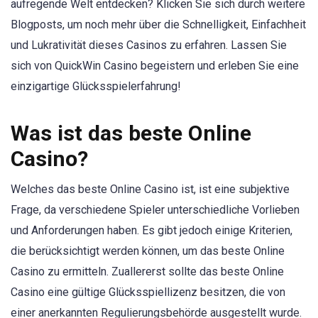
aufregende Welt entdecken? Klicken Sie sich durch weitere
Blogposts, um noch mehr über die Schnelligkeit, Einfachheit
und Lukrativität dieses Casinos zu erfahren. Lassen Sie
sich von QuickWin Casino begeistern und erleben Sie eine
einzigartige Glücksspielerfahrung!
Was ist das beste Online
Casino?
Welches das beste Online Casino ist, ist eine subjektive
Frage, da verschiedene Spieler unterschiedliche Vorlieben
und Anforderungen haben. Es gibt jedoch einige Kriterien,
die berücksichtigt werden können, um das beste Online
Casino zu ermitteln. Zuallererst sollte das beste Online
Casino eine gültige Glücksspiellizenz besitzen, die von
einer anerkannten Regulierungsbehörde ausgestellt wurde.