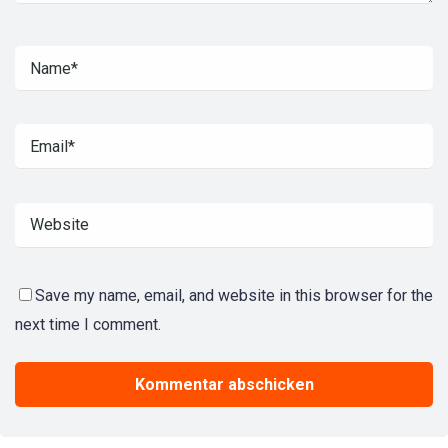
Save my name, email, and website in this browser for the
next time I comment.