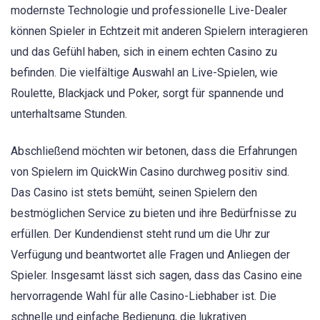
modernste Technologie und professionelle Live-Dealer
können Spieler in Echtzeit mit anderen Spielern interagieren
und das Gefühl haben, sich in einem echten Casino zu
befinden. Die vielfältige Auswahl an Live-Spielen, wie
Roulette, Blackjack und Poker, sorgt für spannende und
unterhaltsame Stunden.
Abschließend möchten wir betonen, dass die Erfahrungen
von Spielern im QuickWin Casino durchweg positiv sind.
Das Casino ist stets bemüht, seinen Spielern den
bestmöglichen Service zu bieten und ihre Bedürfnisse zu
erfüllen. Der Kundendienst steht rund um die Uhr zur
Verfügung und beantwortet alle Fragen und Anliegen der
Spieler. Insgesamt lässt sich sagen, dass das Casino eine
hervorragende Wahl für alle Casino-Liebhaber ist. Die
schnelle und einfache Bedienung, die lukrativen