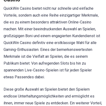
QuickWin Casino bietet nicht nur schnelle und einfache
Vorteile, sondern auch eine Reihe einzigartiger Merkmale,
die es zu einem besonders attraktiven Online-Casino
machen. Mit einer beeindruckenden Auswahl an Spielen,
großzügigen Boni und einem engagierten Kundendienst ist
QuickWin Casino definitiv eine erstklassige Wahl für alle
Gaming-Enthusiasten. Eines der bemerkenswertesten
Merkmale ist die Vielfalt an Spielen, die es seinem
Publikum bietet. Von aufregenden Slots bis hin zu
spannenden Live-Casino-Spielen ist für jeden Spieler
etwas Passendes dabei.
Diese große Auswahl an Spielen bietet den Spielern
endlose Unterhaltungsmöglichkeiten und ermöglicht es
ihnen, immer neue Spiele zu entdecken. Ein weiterer Vorteil,