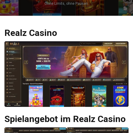
Ohne Limits, ohne Pausen.
Realz Casino
Spielangebot im Realz Casino