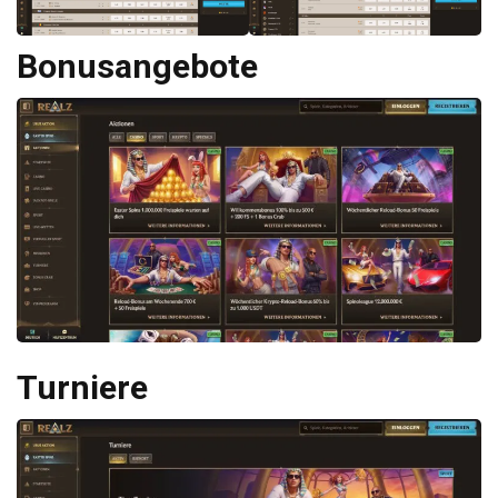
Bonusangebote
Turniere