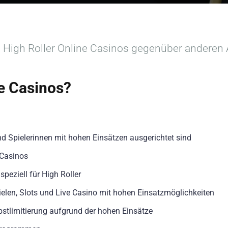
n High Roller Online Casinos gegenüber anderen 
ne Casinos?
und Spielerinnen mit hohen Einsätzen ausgerichtet sind
-Casinos
peziell für High Roller
elen, Slots und Live Casino mit hohen Einsatzmöglichkeiten
bstlimitierung aufgrund der hohen Einsätze