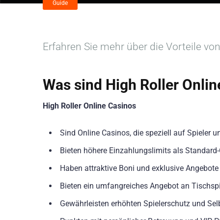
Guide
Erfahren Sie mehr über die Vorteile vo
Was sind High Roller Onli
High Roller Online Casinos
Sind Online Casinos, die speziell auf Spieler 
Bieten höhere Einzahlungslimits als Standard
Haben attraktive Boni und exklusive Angebote s
Bieten ein umfangreiches Angebot an Tischspi
Gewährleisten erhöhten Spielerschutz und Sel