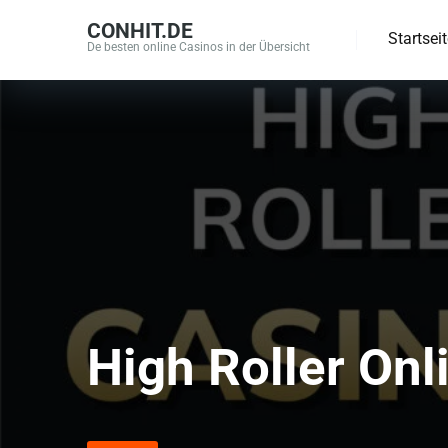
CONHIT.DE
Startsei
De besten online Casinos in der Übersicht
High Roller Onl