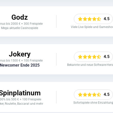
Godz
4.5
nus bis 2000 € + 300 Freispiele
Viele Live Spiele und Gamesh
Mega aktuelle Casinospiele
Jokery
4.5
nus bis 1500 € + 100 Freispiele
Newcomer Ende 2025
Bekannte und neue Software-Herst
Spinplatinum
4.5
00% bis 500 € + 100 Freispiele
Sofortspiele ohne Einzahlun
ker, Roulette, Baccarat und mehr