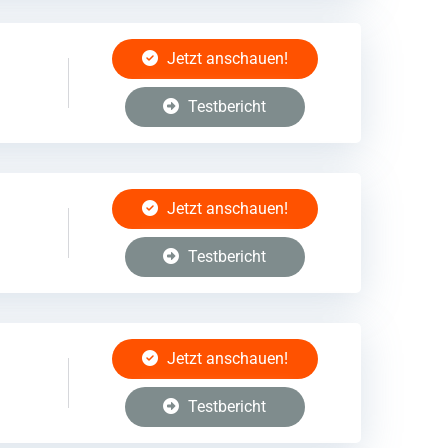
Jetzt anschauen!
Testbericht
Jetzt anschauen!
Testbericht
Jetzt anschauen!
Testbericht