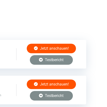
Jetzt anschauen!
Testbericht
Jetzt anschauen!
Testbericht
n