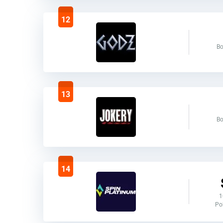
12
Bo
13
Bo
14
1
Po