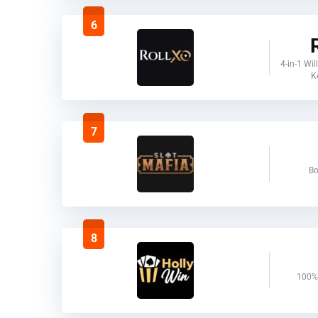
6
4-in-1 Wi
K
7
Bo
8
100% 