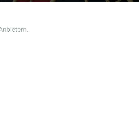
Anbietern.