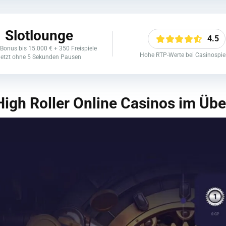
Slotlounge
4.5
 Bonus bis 15.000 € + 350 Freispiele
Hohe RTP-Werte bei Casinospie
Jetzt ohne 5 Sekunden Pausen
igh Roller Online Casinos im Übe