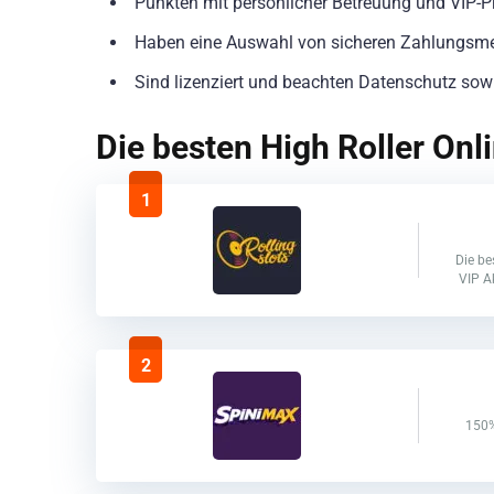
Punkten mit persönlicher Betreuung und VIP
Haben eine Auswahl von sicheren Zahlungsme
Sind lizenziert und beachten Datenschutz sowi
Die besten High Roller Onli
1
Die be
VIP A
2
150%