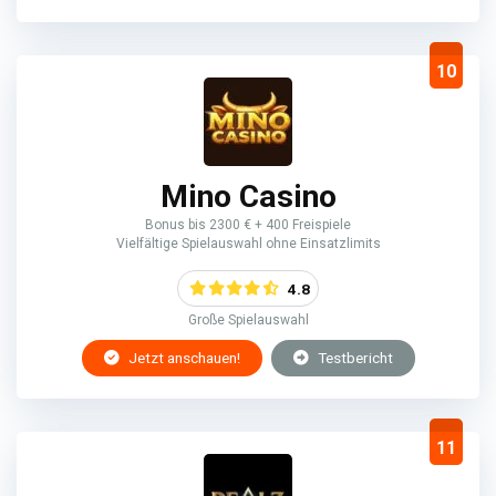
10
Mino Casino
Bonus bis 2300 € + 400 Freispiele
Vielfältige Spielauswahl ohne Einsatzlimits
4.8
Große Spielauswahl
Jetzt anschauen!
Testbericht
11