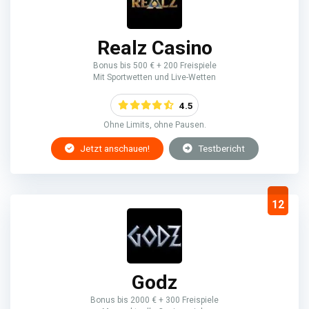
Realz Casino
Bonus bis 500 € + 200 Freispiele
Mit Sportwetten und Live-Wetten
4.5
Ohne Limits, ohne Pausen.
Jetzt anschauen!
Testbericht
12
Godz
Bonus bis 2000 € + 300 Freispiele