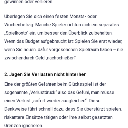
gewinnen oder verlieren.
Überlegen Sie sich einen festen Monats- oder
Wochenbetrag. Manche Spieler richten sich ein separates
„Spielkonto“ ein, um besser den Überblick zu behalten.
Wenn das Budget aufgebraucht ist: Spielen Sie erst wieder,
wenn Sie neuen, dafür vorgesehenen Spielraum haben – nie
zwischendurch Geld „nachschießen“.
2. Jagen Sie Verlusten nicht hinterher
Eine der größten Gefahren beim Glücksspiel ist der
sogenannte „Verlustdruck“ also das Gefühl, man müsse
einen Verlust „sofort wieder ausgleichen“. Diese
Denkweise führt schnell dazu, dass Sie überstürzt spielen,
riskantere Einsätze tätigen oder Ihre selbst gesetzten
Grenzen ignorieren.