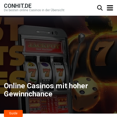
CONHIT.DE
De besten online Casinos in der Übersicht
Online Casinos mit hoher
Gewinnchance
Guide