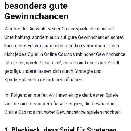
besonders gute
Gewinnchancen
Wer bei der Auswahl seiner Casinospiele nicht nur auf
Unterhaltung, sondern auch auf gute Gewinnchancen achtet,
kann seine Erfolgsaussichten deutlich verbessern. Denn
nicht jedes Spiel in Online Casinos mit hoher Gewinnchance
ist gleich „spielerfreundlich“, einige sind eher vom Zufall
geprägt, andere lassen sich durch Strategie und
Spielverständnis gezielt beeinflussen.
Im Folgenden stellen wir Ihnen einige der besten Spiele
vor, die sich besonders für alle eignen, die bewusst in
Online Casinos mit hoher Gewinnchance spielen möchten.
1. Blackjack, dass Spiel für Strategen