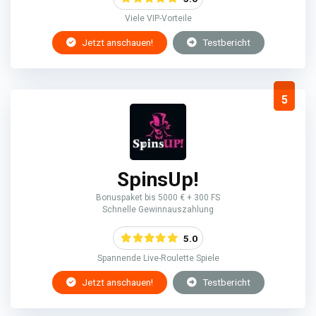
Viele VIP-Vorteile
Jetzt anschauen!
Testbericht
5
SpinsUp!
Bonuspaket bis 5000 € + 300 FS
Schnelle Gewinnauszahlung
5.0
Spannende Live-Roulette Spiele
Jetzt anschauen!
Testbericht