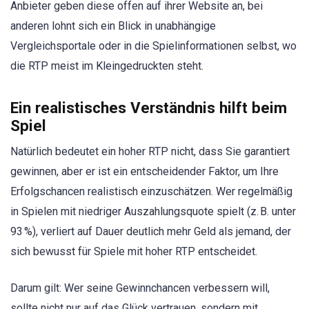
Anbieter geben diese offen auf ihrer Website an, bei
anderen lohnt sich ein Blick in unabhängige
Vergleichsportale oder in die Spielinformationen selbst, wo
die RTP meist im Kleingedruckten steht.
Ein realistisches Verständnis hilft beim
Spiel
Natürlich bedeutet ein hoher RTP nicht, dass Sie garantiert
gewinnen, aber er ist ein entscheidender Faktor, um Ihre
Erfolgschancen realistisch einzuschätzen. Wer regelmäßig
in Spielen mit niedriger Auszahlungsquote spielt (z. B. unter
93 %), verliert auf Dauer deutlich mehr Geld als jemand, der
sich bewusst für Spiele mit hoher RTP entscheidet.
Darum gilt: Wer seine Gewinnchancen verbessern will,
sollte nicht nur auf das Glück vertrauen, sondern mit