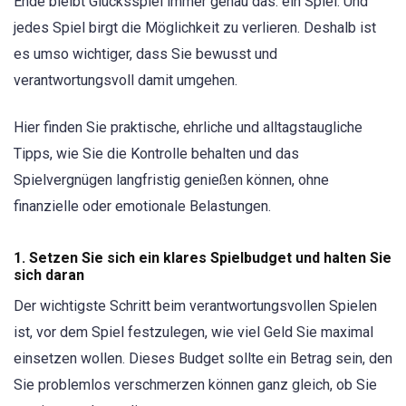
Ende bleibt Glücksspiel immer genau das: ein Spiel. Und
jedes Spiel birgt die Möglichkeit zu verlieren. Deshalb ist
es umso wichtiger, dass Sie bewusst und
verantwortungsvoll damit umgehen.
Hier finden Sie praktische, ehrliche und alltagstaugliche
Tipps, wie Sie die Kontrolle behalten und das
Spielvergnügen langfristig genießen können, ohne
finanzielle oder emotionale Belastungen.
1. Setzen Sie sich ein klares Spielbudget und halten Sie
sich daran
Der wichtigste Schritt beim verantwortungsvollen Spielen
ist, vor dem Spiel festzulegen, wie viel Geld Sie maximal
einsetzen wollen. Dieses Budget sollte ein Betrag sein, den
Sie problemlos verschmerzen können ganz gleich, ob Sie