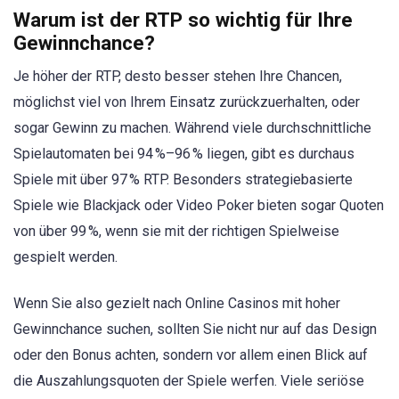
Warum ist der RTP so wichtig für Ihre
Gewinnchance?
Je höher der RTP, desto besser stehen Ihre Chancen,
möglichst viel von Ihrem Einsatz zurückzuerhalten, oder
sogar Gewinn zu machen. Während viele durchschnittliche
Spielautomaten bei 94 %–96 % liegen, gibt es durchaus
Spiele mit über 97 % RTP. Besonders strategiebasierte
Spiele wie Blackjack oder Video Poker bieten sogar Quoten
von über 99 %, wenn sie mit der richtigen Spielweise
gespielt werden.
Wenn Sie also gezielt nach Online Casinos mit hoher
Gewinnchance suchen, sollten Sie nicht nur auf das Design
oder den Bonus achten, sondern vor allem einen Blick auf
die Auszahlungsquoten der Spiele werfen. Viele seriöse