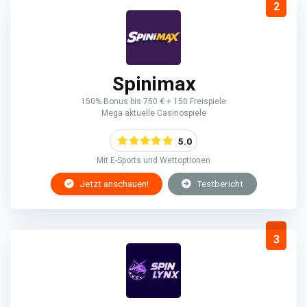
2
Spinimax
150% Bonus bis 750 € + 150 Freispiele
Mega aktuelle Casinospiele
5.0
Mit E-Sports und Wettoptionen
Jetzt anschauen!
Testbericht
3